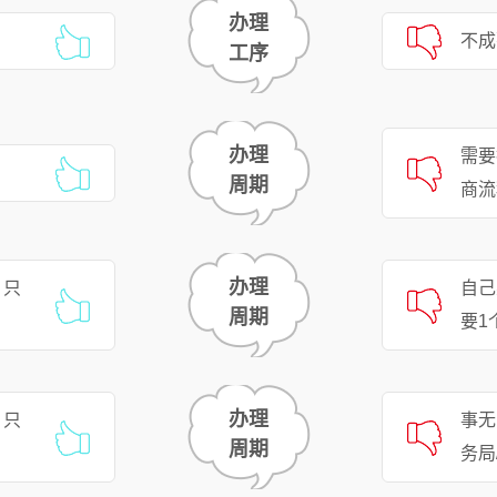
办理
不成
工序
办理
需要
周期
商流
办理
，只
自己
周期
要1
办理
，只
事无
周期
务局