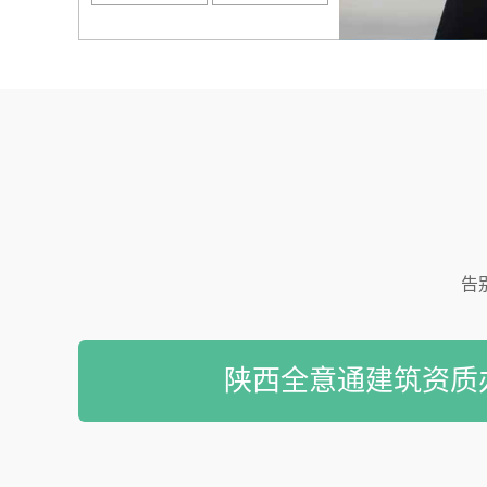
告
陕西全意通建筑资质