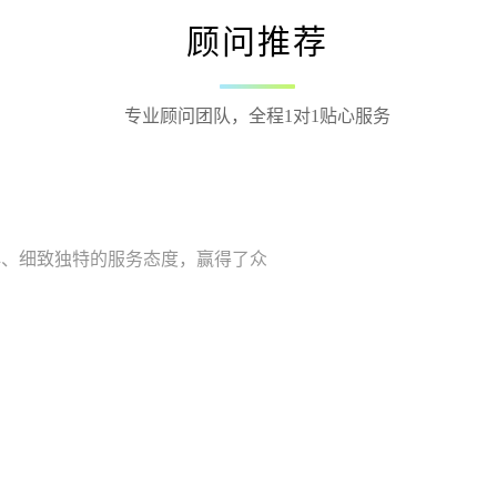
顾问推荐
专业顾问团队，全程1对1贴心服务
刘经理
资深建筑资质办理专家
建筑施工资质办理服务专家，服务细致入微，资质办理效率极
受到了众多企业一致的好评与认可。
点击查看