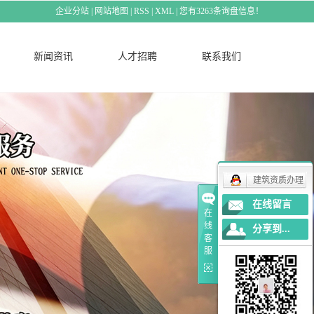
企业分站
|
网站地图
|
RSS
|
XML
|
您有
3263
条询盘信息！
新闻资讯
人才招聘
联系我们
建筑资质办理
在线留言
在
线
分享到...
客
服