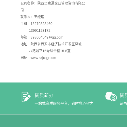
公司名称：陕西全意通企业管理咨询有限公
司
联系人：王经理
手机：13279323460
13991123172
邮箱：398004549@qq.com
地址：陕西省西安市经济技术开发区凤城
八路鼎正16号综合楼18-8室
网址：
www.sxjcqg.com
资质新办
资
一站式资质服务平台，省时省心省力
证书